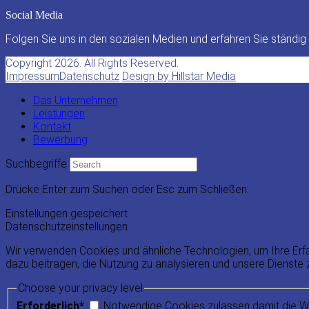
Social Media
Folgen Sie uns in den sozialen Medien und erfahren Sie ständi
Copyright 2026. All Rights Reserved.
Impressum
Datenschutz
Design by Hillstar Media
Das Unternehmen
Leistungen
Kontakt
Bewerbung
Suchbegriffe
Drücke Enter zum Suchen oder Esc zum Schließen.
Einstellungen gespeichert
Datenschutzeinstellungen
Wir verwenden Cookies und ähnliche Technologien, um Ihre Erfah
dazu beitragen, die Nutzung zu analysieren und unsere Dienste z
Choose your privacy level
Erforderlich*
Notwendige Cookies zulassen damit die Web