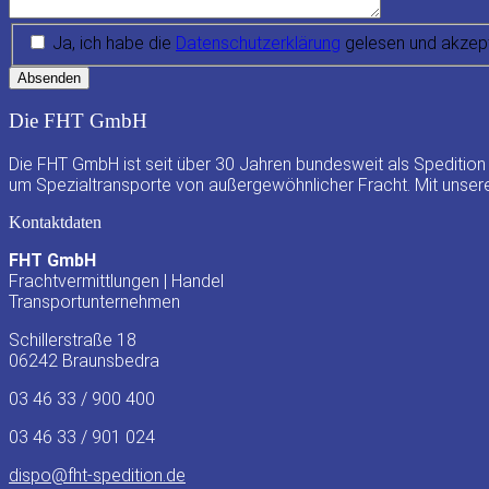
Ja, ich habe die
Datenschutzerklärung
gelesen und akzept
Absenden
Die FHT GmbH
Die FHT GmbH ist seit über 30 Jahren bundesweit als Spedition
um Spezialtransporte von außergewöhnlicher Fracht. Mit unser
Kontaktdaten
FHT GmbH
Frachtvermittlungen | Handel
Transportunternehmen
Schillerstraße 18
06242 Braunsbedra
03 46 33 / 900 400
03 46 33 / 901 024
dispo@fht-spedition.de